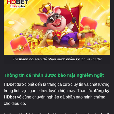
Trở thành hội viên để nhận được nhiều lợi ích và ưu đãi
Thông tin cá nhân được bảo mật nghiêm ngặt
HDbet được biết đến là trang cá cược uy tín và chất lượng
trong lĩnh vực game trực tuyến hiện nay. Thao tác
đăng ký
HDbet
vô cùng chuyên nghiệp đã phần nào minh chứng
cho điều đó.