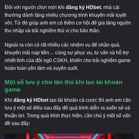
Đối với người chơi mới khi
đăng ký HDbet
, nhà cái
thường dành tặng nhiều chương trình khuyến mãi tuyệt
vời. Từ đó giúp anh em có thêm cơ hội để gia tăng nguồn
thu nhập và trải nghiệm thú vị cho bản thân.
Ngoài ra còn có rất nhiều các nhiệm vụ để nhận quà,
khuyến mãi nạp tiền… cùng sự phục vụ, tư vấn và hỗ trợ
nhiệt tình của đội ngũ CSKH, khiến cho trải nghiệm game
hoàn toàn yên tâm và xuyên suốt.
Một số lưu ý cho tân thủ khi tạo tài khoản
game
Khi
đăng ký HDbet
tạo tài khoản cá cược thì anh em cần
lưu ý một số điều sau đây để quá trình diễn ra suôn sẻ và
thuận lợi. Trong quá trình thực hiện, cần chú ý một số vấn
đề sau đây: