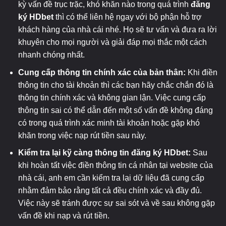
kỳ vấn đề trục trặc, khó khăn nào trong quá trình
đăng
ký HDbet
thì có thể liên hệ ngay với bộ phận hỗ trợ
khách hàng của nhà cái nhé. Họ sẽ tư vấn và đưa ra lời
khuyên cho mọi người và giải đáp mọi thắc một cách
nhanh chóng nhất.
Cung cấp thông tin chính xác của bản thân:
Khi điền
thông tin cho tài khoản thì các bạn hãy chắc chắn đó là
thông tin chính xác và không gian lận. Việc cung cấp
thông tin sai có thể dẫn đến một số vấn đề không đáng
có trong quá trình xác minh tài khoản hoặc gặp khó
khăn trong việc nạp rút tiền sau này.
Kiểm tra lại kỹ càng thông tin đăng ký HDbet:
Sau
khi hoàn tất việc điền thông tin cá nhân tại website của
nhà cái, anh em cần kiểm tra lại dữ liệu đã cung cấp
nhằm đảm bảo rằng tất cả đều chính xác và đầy đủ.
Việc này sẽ tránh được sự sai sót và về sau không gặp
vấn đề khi nạp và rút tiền.