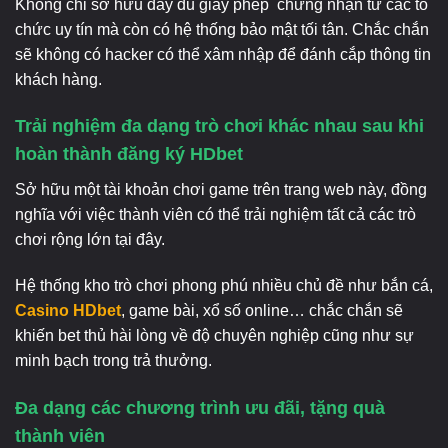
Không chỉ sở hữu đầy đủ giấy phép chứng nhận từ các tổ
chức uy tín mà còn có hệ thống bảo mật tối tân. Chắc chắn
sẽ không có hacker có thể xâm nhập để đánh cắp thông tin
khách hàng.
Trải nghiệm đa dạng trò chơi khác nhau sau khi
hoàn thành đăng ký HDbet
Sở hữu một tài khoản chơi game trên trang web này, đồng
nghĩa với việc thành viên có thể trải nghiệm tất cả các trò
chơi rộng lớn tại đây.
Hệ thống kho trò chơi phong phú nhiều chủ đề như bắn cá,
Casino HDbet
, game bài, xổ số online… chắc chắn sẽ
khiến bet thủ hài lòng về độ chuyên nghiệp cũng như sự
minh bạch trong trả thưởng.
Đa dạng các chương trình ưu đãi, tặng quà
thành viên