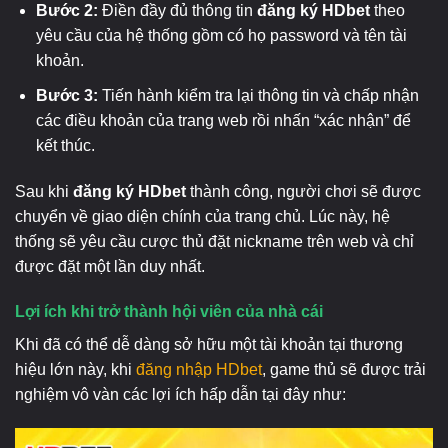
Bước 2:
Điền đầy đủ thông tin
đăng ký HDbet
theo
yêu cầu của hệ thống gồm có họ password và tên tài
khoản.
Bước 3:
Tiến hành kiểm tra lại thông tin và chấp nhận
các điều khoản của trang web rồi nhấn “xác nhận” để
kết thúc.
Sau khi
đăng ký HDbet
thành công, người chơi sẽ được
chuyển về giao diện chính của trang chủ. Lúc này, hệ
thống sẽ yêu cầu cược thủ đặt nickname trên web và chỉ
được đặt một lần duy nhất.
Lợi ích khi trở thành hội viên của nhà cái
Khi đã có thể dễ dàng sở hữu một tài khoản tại thương
hiệu lớn này, khi
đăng nhập HDbet
, game thủ sẽ được trải
nghiệm vô vàn các lợi ích hấp dẫn tại đây như: