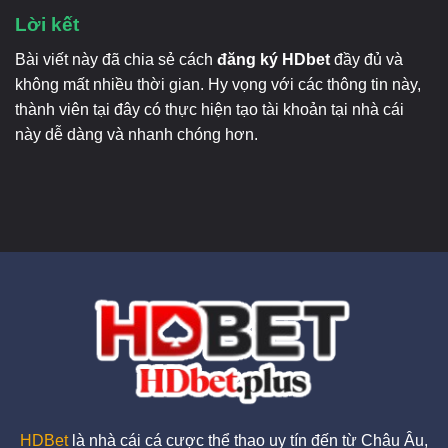
Lời kết
Bài viết này đã chia sẻ cách
đăng ký HDbet
đầy đủ và
không mất nhiều thời gian. Hy vọng với các thông tin này,
thành viên tại đây có thực hiện tạo tài khoản tại nhà cái
này dễ dàng và nhanh chóng hơn.
HDBet
là nhà cái cá cược thể thao uy tín đến từ Châu Âu,