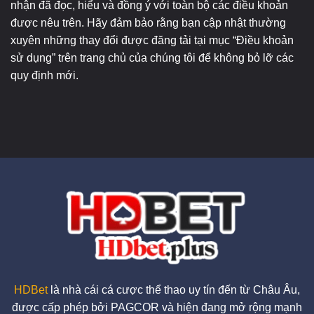
nhận đã đọc, hiểu và đồng ý với toàn bộ các điều khoản
được nêu trên. Hãy đảm bảo rằng bạn cập nhật thường
xuyên những thay đổi được đăng tải tại mục “Điều khoản
sử dụng” trên trang chủ của chúng tôi để không bỏ lỡ các
quy định mới.
HDBet
là nhà cái cá cược thể thao uy tín đến từ Châu Âu,
được cấp phép bởi PAGCOR và hiện đang mở rộng mạnh