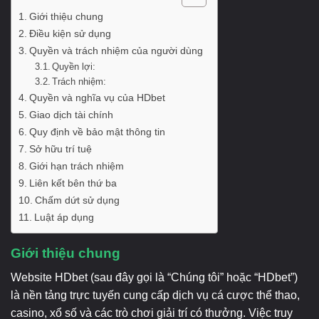
Giới thiệu chung
Điều kiện sử dụng
Quyền và trách nhiệm của người dùng
Quyền lợi:
Trách nhiệm:
Quyền và nghĩa vụ của HDbet
Giao dịch tài chính
Quy định về bảo mật thông tin
Sở hữu trí tuệ
Giới hạn trách nhiệm
Liên kết bên thứ ba
Chấm dứt sử dụng
Luật áp dụng
Giới thiệu chung
Website HDbet (sau đây gọi là “Chúng tôi” hoặc “HDbet”)
là nền tảng trực tuyến cung cấp dịch vụ cá cược thể thao,
casino, xổ số và các trò chơi giải trí có thưởng. Việc truy