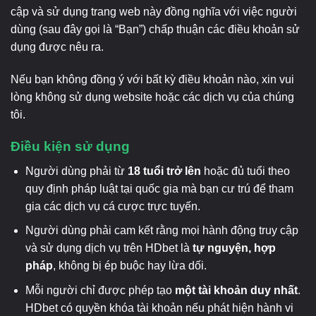
cập và sử dụng trang web này đồng nghĩa với việc người
dùng (sau đây gọi là “Bạn”) chấp thuận các điều khoản sử
dụng được nêu ra.
Nếu bạn không đồng ý với bất kỳ điều khoản nào, xin vui
lòng không sử dụng website hoặc các dịch vụ của chúng
tôi.
Điều kiện sử dụng
Người dùng phải từ
18 tuổi trở lên
hoặc đủ tuổi theo
quy định pháp luật tại quốc gia mà bạn cư trú để tham
gia các dịch vụ cá cược trực tuyến.
Người dùng phải cam kết rằng mọi hành động truy cập
và sử dụng dịch vụ trên HDbet là
tự nguyện, hợp
pháp
, không bị ép buộc hay lừa dối.
Mỗi người chỉ được phép tạo
một tài khoản duy nhất
.
HDbet có quyền khóa tài khoản nếu phát hiện hành vi