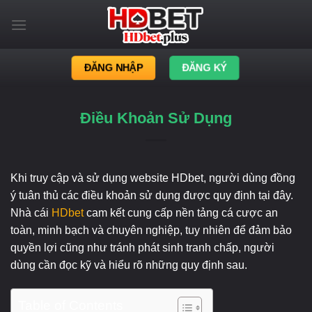
Chuyển
đến
nội
dung
ĐĂNG NHẬP
ĐĂNG KÝ
Điều Khoản Sử Dụng
Khi truy cập và sử dụng website HDbet, người dùng đồng
ý tuân thủ các điều khoản sử dụng được quy định tại đây.
Nhà cái
HDbet
cam kết cung cấp nền tảng cá cược an
toàn, minh bạch và chuyên nghiệp, tuy nhiên để đảm bảo
quyền lợi cũng như tránh phát sinh tranh chấp, người
dùng cần đọc kỹ và hiểu rõ những quy định sau.
Table of Contents