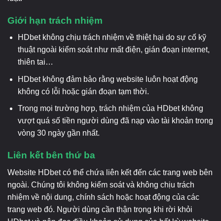
Giới hạn trách nhiệm
HDbet không chịu trách nhiệm về thiệt hại do sự cố kỹ
thuật ngoài kiểm soát như mất điện, gián đoạn internet,
thiên tai…
HDbet không đảm bảo rằng website luôn hoạt động
không có lỗi hoặc gián đoạn tạm thời.
Trong mọi trường hợp, trách nhiệm của HDbet không
vượt quá số tiền người dùng đã nạp vào tài khoản trong
vòng 30 ngày gần nhất.
Liên kết bên thứ ba
Website HDbet có thể chứa liên kết đến các trang web bên
ngoài. Chúng tôi không kiểm soát và không chịu trách
nhiệm về nội dung, chính sách hoặc hoạt động của các
trang web đó. Người dùng cần thận trọng khi rời khỏi