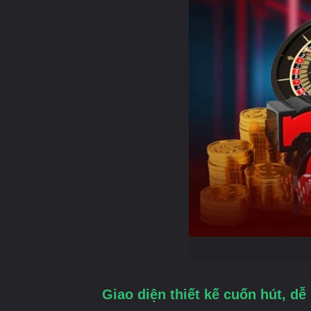
Giao diện thiết kế cuốn hút, dễ