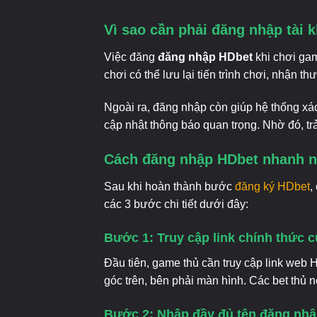
Vì sao cần phải đăng nhập tài 
Việc đăng
đăng nhập HDbet
khi chơi gam
chơi có thể lưu lại tiến trình chơi, nhận t
Ngoài ra, đăng nhập còn giúp hệ thống xác
cập nhật thông báo quan trọng. Nhờ đó, tr
Cách đăng nhập HDbet nhanh n
Sau khi hoàn thành bước
đăng ký HDbet
,
các 3 bước chi tiết dưới đây:
Bước 1: Truy cập link chính thức 
Đầu tiên, game thủ cần truy cập link web 
góc trên, bên phải màn hình. Các bet thủ n
Bước 2: Nhập đầy đủ tên đăng nhậ