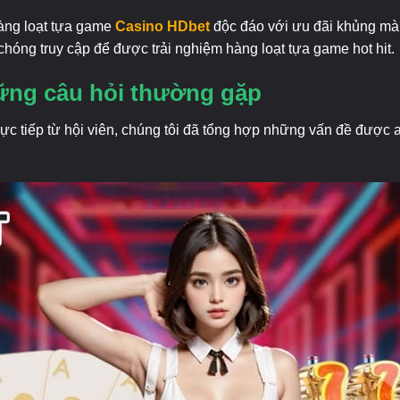
hàng loạt tựa game
Casino HDbet
độc đáo với ưu đãi khủng mà
óng truy cập để được trải nghiệm hàng loạt tựa game hot hit.
ững câu hỏi thường gặp
ực tiếp từ hội viên, chúng tôi đã tổng hợp những vấn đề được 