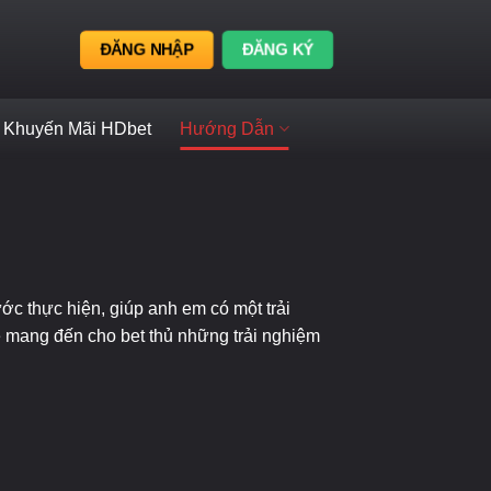
ĐĂNG NHẬP
ĐĂNG KÝ
Khuyến Mãi HDbet
Hướng Dẫn
ước thực hiện, giúp anh em có một trải
ẽ mang đến cho bet thủ những trải nghiệm