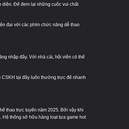
o diện. Để đem lại những cuộc vui chất
iện đại với các phím chức năng dễ thao
ăng nhập đây. Với nhà cái, hội viên có thể
 ngũ CSKH tại đây luôn thường trực để nhanh
hể thao trực tuyến năm 2025. Bởi vậy khi
. Hệ thống sở hữu hàng loạt tựa game hot