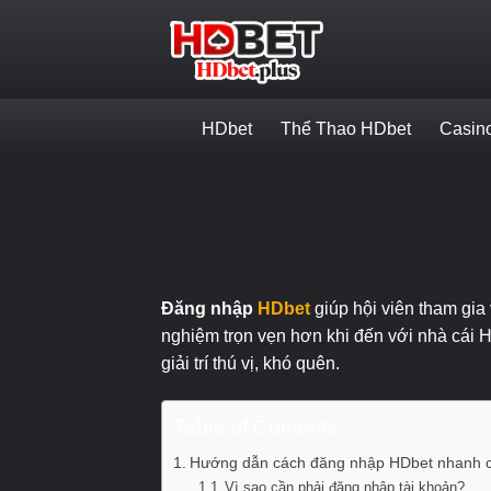
Chuyển
đến
nội
dung
HDbet
Thể Thao HDbet
Casin
Đăng nhập
HDbet
giúp hội viên tham gia 
nghiệm trọn vẹn hơn khi đến với nhà cái H
giải trí thú vị, khó quên.
Table of Contents
Hướng dẫn cách đăng nhập HDbet nhanh c
Vì sao cần phải đăng nhập tài khoản?