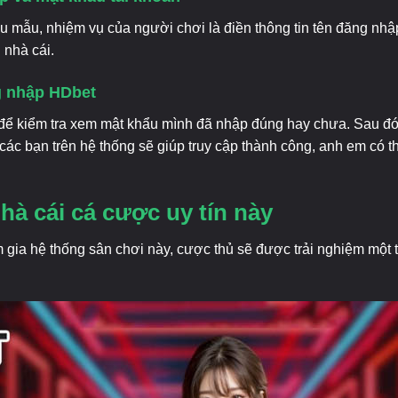
u mẫu, nhiệm vụ của người chơi là điền thông tin tên đăng nhậ
 nhà cái.
g nhập HDbet
để kiểm tra xem mật khẩu mình đã nhập đúng hay chưa. Sau đó
 các bạn trên hệ thống sẽ giúp truy cập thành công, anh em có 
nhà cái cá cược uy tín này
 gia hệ thống sân chơi này, cược thủ sẽ được trải nghiệm một t