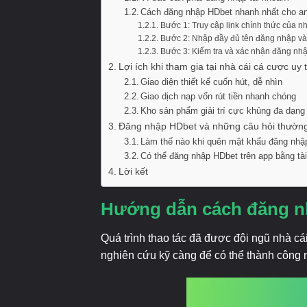
Cách đăng nhập HDbet nhanh nhất cho a
Bước 1: Truy cập link chính thức của n
Bước 2: Nhập đầy đủ tên đăng nhập và
Bước 3: Kiểm tra và xác nhận đăng nh
Lợi ích khi tham gia tại nhà cái cá cược uy 
Giao diện thiết kế cuốn hút, dễ nhìn
Giao dịch nạp vốn rút tiền nhanh chóng
Kho sản phẩm giải trí cực khủng đa dạng
Đăng nhập HDbet và những câu hỏi thườn
Làm thế nào khi quên mật khẩu đăng nhậ
Có thể đăng nhập HDbet trên app bằng t
Lời kết
Hướng dẫn cách đăng n
Quá trình thao tác đã được đội ngũ nhà cá
nghiên cứu kỹ càng để có thể thành công n