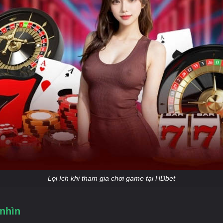
Lợi ích khi tham gia chơi game tại HDbet
 nhìn