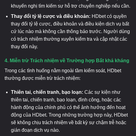
khuyến nghị tìm kiếm sự hỗ trợ chuyên nghiệp nếu cần.
Thay đổi tỷ lệ cược và điều khoản:
HDbet có quyền
thay đổi tỷ lệ cược, điều khoản và điều kiện dịch vụ bất
cứ lúc nào mà không cần thông báo trước. Người dùng
có trách nhiệm thường xuyên kiểm tra và cập nhật các
thay đổi này.
4. Miễn trừ Trách nhiệm về Trường hợp Bất khả kháng
Trong các tình huống nằm ngoài tầm kiểm soát, HDbet
thường được miễn trừ trách nhiệm:
Thiên tai, chiến tranh, bạo loạn:
Các sự kiện như
thiên tai, chiến tranh, bạo loạn, đình công, hoặc các
hành động của chính phủ có thể ảnh hưởng đến hoạt
động của HDbet. Trong những trường hợp này, HDbet
sẽ không chịu trách nhiệm về bất kỳ sự chậm trễ hoặc
gián đoạn dịch vụ nào.