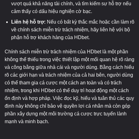
vượt quá khả năng tài chính, và tìm kiếm sự hỗ trợ nếu
cảm thấy có dấu hiệu nghiện cờ bạc.
Liên hệ hỗ trợ:
Nếu có bất kỳ thắc mắc hoặc cần làm rõ
về chính sách miễn trừ trách nhiệm, hãy liên hệ với bộ
phận hỗ trợ khách hàng của HDbet.
Chính sách miễn trừ trách nhiệm của HDbet là một phần
không thể thiếu trong việc thiết lập một mối quan hệ rõ ràng
và công bằng giữa nhà cái và người dùng. Bằng cách hiểu
rõ các giới hạn và trách nhiệm của cả hai bên, người dùng
có thể tham gia cá cược một cách an toàn và có trách
nhiệm, trong khi HDbet có thể duy trì hoạt động một cách
ổn định và hợp pháp. Việc đọc kỹ, hiểu và tuân thủ các quy
định này không chỉ bảo vệ quyền lợi cá nhân mà còn góp
phần xây dựng một môi trường cá cược trực tuyến lành
mạnh và minh bạch.