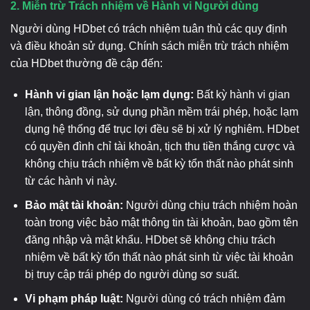
2. Miễn trừ Trách nhiệm về Hành vi Người dùng
Người dùng HDbet có trách nhiệm tuân thủ các quy định
và điều khoản sử dụng. Chính sách miễn trừ trách nhiệm
của HDbet thường đề cập đến:
Hành vi gian lận hoặc lạm dụng:
Bất kỳ hành vi gian
lận, thông đồng, sử dụng phần mềm trái phép, hoặc lạm
dụng hệ thống để trục lợi đều sẽ bị xử lý nghiêm. HDbet
có quyền đình chỉ tài khoản, tịch thu tiền thắng cược và
không chịu trách nhiệm về bất kỳ tổn thất nào phát sinh
từ các hành vi này.
Bảo mật tài khoản:
Người dùng chịu trách nhiệm hoàn
toàn trong việc bảo mật thông tin tài khoản, bao gồm tên
đăng nhập và mật khẩu. HDbet sẽ không chịu trách
nhiệm về bất kỳ tổn thất nào phát sinh từ việc tài khoản
bị truy cập trái phép do người dùng sơ suất.
Vi phạm pháp luật:
Người dùng có trách nhiệm đảm