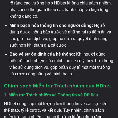
rõ ràng các trường hợp HDbet không chịu trách nhiệm,
nhà cái có thể giảm thiểu các tranh chấp và kiện tụng
không đáng có.
Minh bạch hóa thông tin cho người dùng:
Người
dùng được thông báo trước về những rủi ro tiềm ẩn và
các giới hạn dịch vụ, giúp họ đưa ra quyết định sáng
suốt hơn khi tham gia cá cược.
Bảo vệ sự ổn định của hệ thống:
Khi người dùng
hiểu rõ trách nhiệm của mình, họ sẽ có ý thức hơn trong
việc sử dụng dịch vụ, góp phần duy trì một môi trường
cá cược công bằng và minh bạch.
Chính sách Miễn trừ Trách nhiệm của HDbet
1. Miễn trừ Trách nhiệm về Thông tin và Dữ liệu
HDbet cung cấp một lượng lớn thông tin về các sự kiện
thể thao, tỷ lệ cược, và kết quả. Tuy nhiên, chính sách
miễn trừ trách nhiệm của họ thường khẳng định rằng: