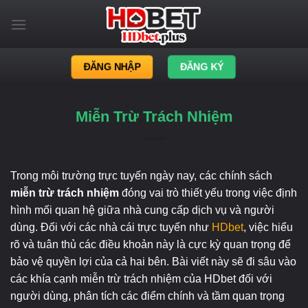
Chuyển
đến
nội
dung
ĐĂNG NHẬP
ĐĂNG KÝ
Miễn Trừ Trách Nhiệm
Trong môi trường trực tuyến ngày nay, các chính sách
miễn trừ trách nhiệm
đóng vai trò thiết yếu trong việc định
hình mối quan hệ giữa nhà cung cấp dịch vụ và người
dùng. Đối với các nhà cái trực tuyến như
HDbet
, việc hiểu
rõ và tuân thủ các điều khoản này là cực kỳ quan trọng để
bảo vệ quyền lợi của cả hai bên. Bài viết này sẽ đi sâu vào
các khía cạnh miễn trừ trách nhiệm của HDbet đối với
người dùng, phân tích các điểm chính và tầm quan trọng