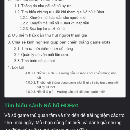
Thông tin nhà cái nổ hũ uy tín
Tìm hiểu những ưu đãi khi tham gia Nổ hũ HDbet
Khuyến mãi hấp dẫn cho người mới
Khuyến mãi Nổ hũ HDbet khi nạp tiền
Đua top trò chơi nổ hũ
Ưu điểm hấp dẫn thu hút người tham gia
Chia sẻ kinh nghiệm giúp bạn chiến thắng game slots
Tìm ra thời điểm chơi dễ trúng
Quản lý số vốn mỗi lần cược
Tính toán dòng chơi
Lời kết
Nổ hũ Tài Xỉu – Hướng dẫn và mẹo chơi chiến thắng nhà
cái
Thuật ngữ thông dụng game slot là gì và các tựa game nổi
bật tại HDbet
Nổ hũ là gì? – Hướng dẫn chi tiết cho người mới!
Tìm hiểu sảnh Nổ hũ HDBet
Vô số game thủ quan tâm và tím đến để trải nghiệm các trò
chơi mỗi ngày. Mời bạn cùng tìm hiểu và đánh giá những
ưu điểm của sân chơi này ngay sau đây.