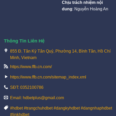
Chịu trách nhiệm nội
dung
: Nguyễn Hoàng An
Thông Tin Liên Hệ
855 Đ. Tân Kỳ Tân Quý, Phường 14, Bình Tân, Hồ Chí
Minh, Vietnam
https://www.ffb.cn.com/
https://www.ffb.cn.com/sitemap_index.xml
SĐT: 0352100786
Email:
hdbetplus@gmail.com
#hdbet #trangchuhdbet #dangkyhdbet #dangnhaphdbet
#linkhdbet