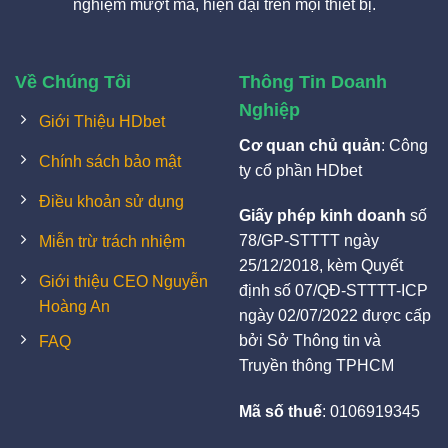
nghiệm mượt mà, hiện đại trên mọi thiết bị.
Về Chúng Tôi
Thông Tin Doanh
Nghiệp
Giới Thiệu HDbet
Cơ quan chủ quản
: Công
Chính sách bảo mật
ty cổ phần HDbet
Điều khoản sử dụng
Giấy phép kinh doanh
số
78/GP-STTTT ngày
Miễn trừ trách nhiệm
25/12/2018, kèm Quyết
Giới thiệu CEO Nguyễn
định số 07/QĐ-STTTT-ICP
Hoàng An
ngày 02/07/2022 được cấp
bởi Sở Thông tin và
FAQ
Truyền thông TPHCM
Mã số thuế
: 0106919345