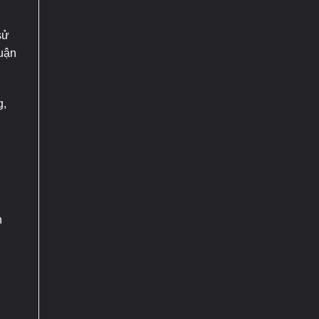
sử
luận
g,
n