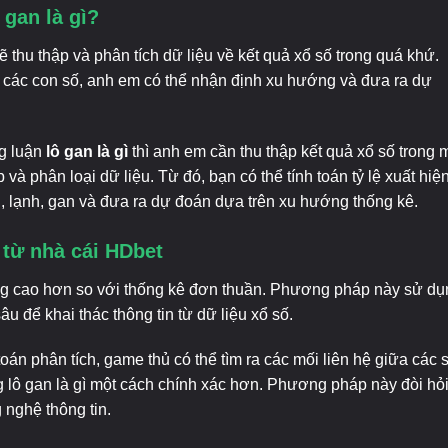
gan là gì?
thu thập và phân tích dữ liệu về kết quả xổ số trong quá khứ.
a các con số, anh em có thể nhận định xu hướng và đưa ra dự
g luận
lô gan là gì
thì anh em cần thu thập kết quả xổ số trong 
và phân loại dữ liệu. Từ đó, bạn có thể tính toán tỷ lệ xuất hiệ
, lạnh, gan và đưa ra dự đoán dựa trên xu hướng thống kê.
 từ nhà cái HDbet
ng cao hơn so với thống kê đơn thuần. Phương pháp này sử dụ
u để khai thác thông tin từ dữ liệu xổ số.
án phân tích, game thủ có thể tìm ra các mối liên hệ giữa các 
g lô gan là gì một cách chính xác hơn. Phương pháp này đòi hỏ
 nghệ thông tin.