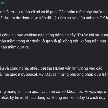
ềm
mềm hỗ trợ dự đoán xổ số và lô gan. Các phần mềm này thường 
để đưa ra dự đoán dựa trên dữ liệu lịch sử và giúp anh em OK 
ải công cụ hay webiste nào cũng đáng tin cậy. Trước khi sử dụn
a phần mềm trong dự đoán
lô gan là gì
, đồng thời không nên phụ
phần mềm đưa ra.
u và công nghệ, nhiều bet thủ HDbet vẫn tin tưởng vào các
ải mã giấc mơ, pascal, v.v. Đây là những phương pháp dựa trê
.
ng mang tính chủ quan và thiếu cơ sở khoa học. Vì vậy, người
 nhắc kỹ trước khi áp dụng và không nên xem đây là cách duy