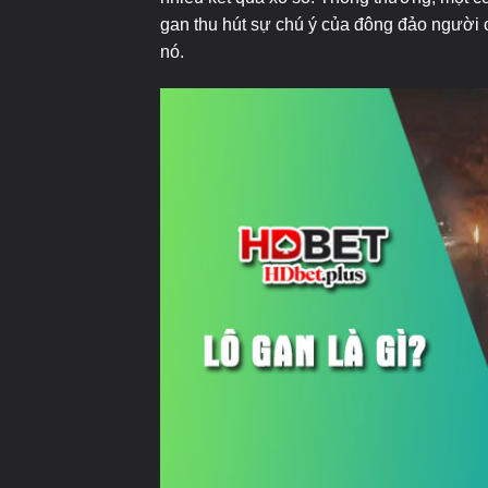
gan thu hút sự chú ý của đông đảo người c
nó.