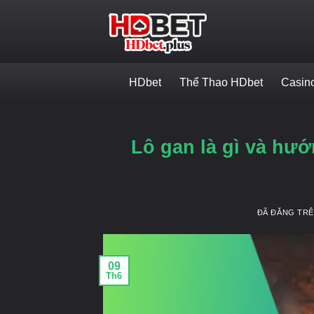
Chuyển
đến
nội
dung
HDbet
Thể Thao HDbet
Casin
Lô gan là gì và hướ
ĐÃ ĐĂNG TR
09
Th6