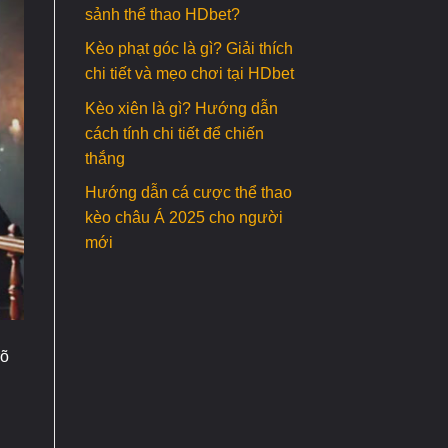
sảnh thể thao HDbet?
Kèo phạt góc là gì? Giải thích
chi tiết và mẹo chơi tại HDbet
Kèo xiên là gì? Hướng dẫn
cách tính chi tiết để chiến
thắng
Hướng dẫn cá cược thể thao
kèo châu Á 2025 cho người
mới
rõ