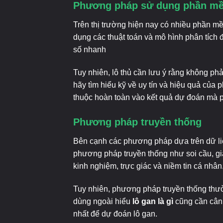
Phương pháp sử dụng phần m
Trên thị trường hiện nay có nhiều phần 
dụng các thuật toán và mô hình phân tích 
số nhanh
Tuy nhiên, lô thủ cần lưu ý rằng không ph
hãy tìm hiểu kỹ về uy tín và hiệu quả củ
thuộc hoàn toàn vào kết quả dự đoán mà 
Phương pháp truyền thống
Bên cạnh các phương pháp dựa trên dữ liệ
phương pháp truyền thống như soi cầu, gi
kinh nghiệm, trực giác và niềm tin cá nhân
Tuy nhiên, phương pháp truyền thống thườ
dùng ngoài hiểu
lô gan là gì
cũng cần cân
nhất để dự đoán lô gan.