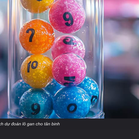
h dự đoán lô gan cho tân binh